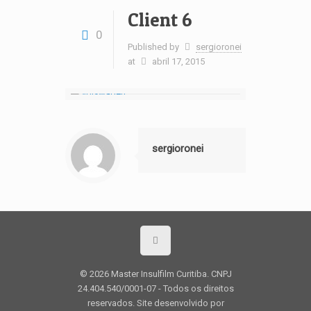
Client 6
0
Published by
sergioronei
at
abril 17, 2015
sergioronei
© 2026 Master Insulfilm Curitiba. CNPJ
24.404.540/0001-07 - Todos os direitos
reservados. Site desenvolvido por