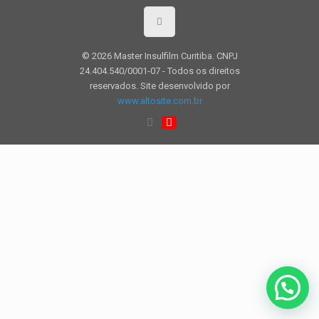
© 2026 Master Insulfilm Curitiba. CNPJ
24.404.540/0001-07 - Todos os direitos
reservados. Site desenvolvido por
www.altosite.com.br