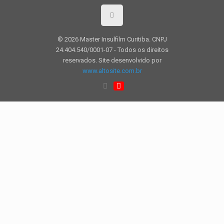
© 2026 Master Insulfilm Curitiba. CNPJ
24.404.540/0001-07 - Todos os direitos
reservados. Site desenvolvido por
www.altosite.com.br