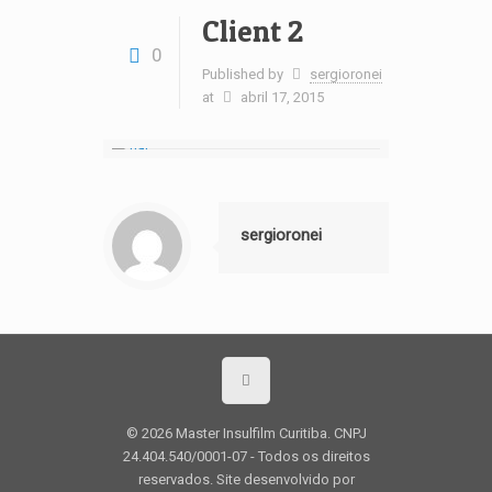
Client 2
0
Published by
sergioronei
at
abril 17, 2015
sergioronei
© 2026 Master Insulfilm Curitiba. CNPJ
24.404.540/0001-07 - Todos os direitos
reservados. Site desenvolvido por