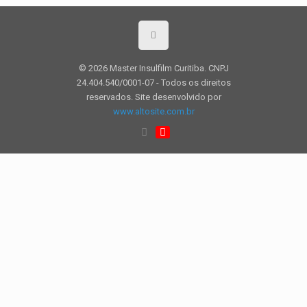
© 2026 Master Insulfilm Curitiba. CNPJ
24.404.540/0001-07 - Todos os direitos
reservados. Site desenvolvido por
www.altosite.com.br